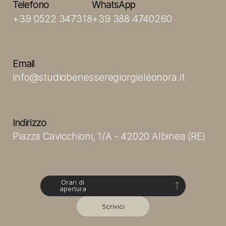
Telefono
WhatsApp
+39 0522 347318
+39 388 4740260
Email
info@studiobenesseregiorgieleonora.it
Indirizzo
Piazza Cavicchioni, 1/A - 42020 Albinea (RE)
Orari di
apertura
Scrivici