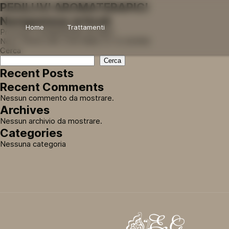
PEDILUVI AROMATERAPICI
Navigazione articoli
Home
Trattamenti
Previous:
CHAMPAGNE DE MER
Next:
PEDICURE CON SMALTO 12 GIORNI
Cerca
Cerca
Recent Posts
Recent Comments
Nessun commento da mostrare.
Archives
Nessun archivio da mostrare.
Categories
Nessuna categoria