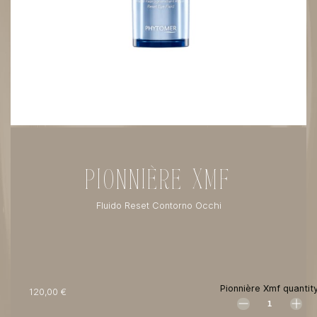
Cliccando su invia dichiari di aver
preso visione e di accettare la
privacy policy
PIONNIÈRE XMF
Fluido Reset Contorno Occhi
Pionnière Xmf quantit
120,00
€