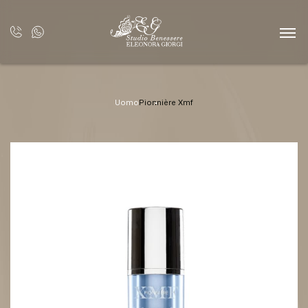
Uomo
Pionnière Xmf
SCRIVICI