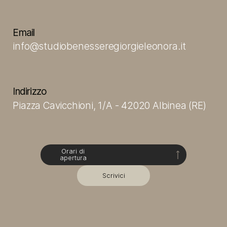
Email
info@studiobenesseregiorgieleonora.it
Indirizzo
Piazza Cavicchioni, 1/A - 42020 Albinea (RE)
Orari di
apertura
Scrivici